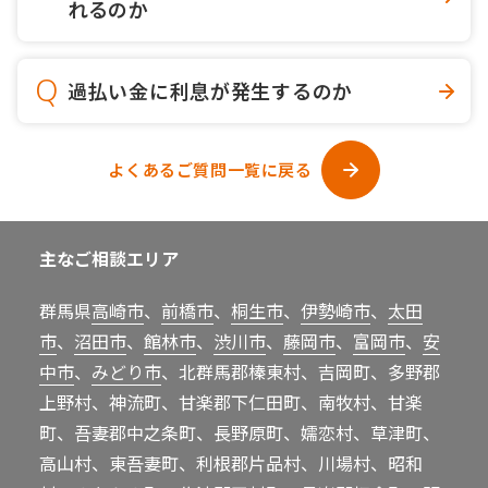
れるのか
過払い金に利息が発生するのか
よくあるご質問一覧に戻る
主なご相談エリア
群馬県
高崎市
、
前橋市
、
桐生市
、
伊勢崎市
、
太田
市
、
沼田市
、
館林市
、
渋川市
、
藤岡市
、
富岡市
、
安
中市
、
みどり市
、北群馬郡榛東村、吉岡町、多野郡
上野村、神流町、甘楽郡下仁田町、南牧村、甘楽
町、吾妻郡中之条町、長野原町、嬬恋村、草津町、
高山村、東吾妻町、利根郡片品村、川場村、昭和