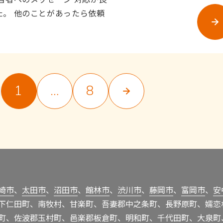
た。 他のことがあったら依頼
1
…
8
崎市
、
太田市
、
沼田市
、
館林市
、
渋川市
、
藤岡市
、
富岡市
、
安
下仁田町、南牧村、甘楽町、吾妻郡中之条町、長野原町、嬬恋
町、佐波郡玉村町、邑楽郡板倉町、明和町、千代田町、大泉町