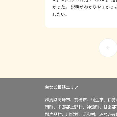
かった。 説明がわかりやすかっ
したい。
主なご相談エリア
群馬県
高崎市
、
前橋市
、
桐生市
、
伊勢
岡町、多野郡上野村、神流町、甘楽郡
郡片品村、川場村、昭和村、みなかみ