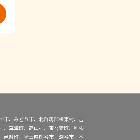
中市
、
みどり市
、北群馬郡榛東村、吉
村、草津町、高山村、東吾妻町、利根
、邑楽町、埼玉県熊谷市、深谷市、本