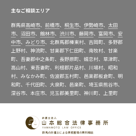
主なご相談エリア
群馬県
高崎市
、
前橋市
、
桐生市
、
伊勢崎市
、
太田
市
、
沼田市
、
館林市
、
渋川市
、
藤岡市
、
富岡市
、
安
中市
、
みどり市
、北群馬郡榛東村、吉岡町、多野郡
上野村、神流町、甘楽郡下仁田町、南牧村、甘楽
町、吾妻郡中之条町、長野原町、嬬恋村、草津町、
高山村、東吾妻町、利根郡片品村、川場村、昭和
村、みなかみ町、佐波郡玉村町、邑楽郡板倉町、明
和町、千代田町、大泉町、邑楽町、埼玉県熊谷市、
深谷市、本庄市、児玉郡美里町、神川町、上里町
群馬の弁護士による債務整理の無料相談